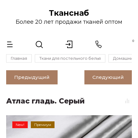
Тканснаб
Более 20 лет продажи тканей оптом
0
Главная
Ткани для постельного белья
Домашний т
Предыдущий
Следующий
Атлас гладь. Серый
New!
Премиум