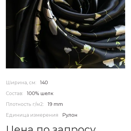
Ширина, см:
140
Состав:
100% шелк
Плотность г/м2:
19 mm
Единица измерения
Рулон
Цена по запросу