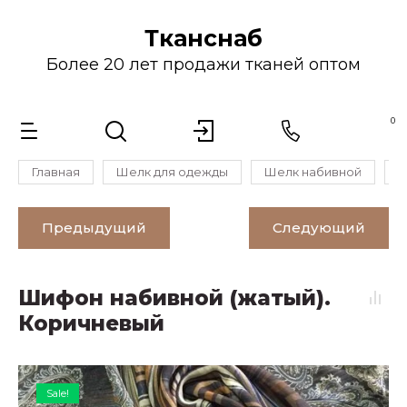
Тканснаб
Более 20 лет продажи тканей оптом
0
Главная
Шелк для одежды
Шелк набивной
Ш
Предыдущий
Следующий
Шифон набивной (жатый).
Коричневый
Sale!